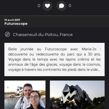
0
0
13 avril 2017
Futuroscope
Chasseneuil-du-Poitou, France
Belle journée au Futuroscope avec Marie-Jo :
découverte ou redecouverte du parc qui a 30 ans.
Voyage dans le temps avec les lapins crétins et les
animaux de l'âge des glaces, voyage dans le cosmos,
voyage à travers les continents les pieds dans le vide...