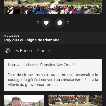
0
0
11 avril 2017
Puy du Fou- signe de triomphe
Les Epesses, France
Nous voilà chez les Romains. Ave Cesar!
Jeux de cirques romains ou comment reconnaître le
courage du général converti au christianisme face à la
vilonie du gouverneur romain.