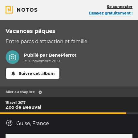
Se connecter
NOTOS
Essayez gratuitement !
Vacances pâques
Entre parcs d'attraction et famille
Publié par
BenePierrot
le 01 novembre 2019
Suivre cet album
Aller au chapitre
15 avril 2017
Zoo de Beauval
Guise, France