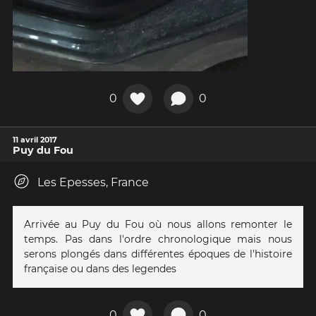
0
0
11 avril 2017
Puy du Fou
Les Epesses, France
Arrivée au Puy du Fou où nous allons remonter le
temps. Pas dans l'ordre chronologique mais nous
serons plongés dans différentes époques de l'histoire
française ou dans des legendes
0
0