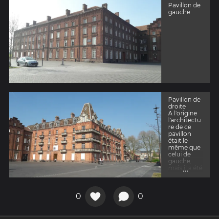
Pavillon de
gauche
Pavillon de
droite
A l'origine
l'architectu
re de ce
pavillon
était le
même que
celui de
gauche,
...
mais il a été
incendié
par les
allemands
0
0
durant la
guerre 14-
18 puis
reconstruit