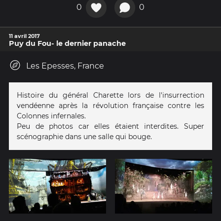
0
0
11 avril 2017
Puy du Fou- le dernier panache
Les Epesses, France
Histoire du général Charette lors de l'insurrection
vendéenne après la révolution française contre les
Colonnes infernales.
Peu de photos car elles étaient interdites. Super
scénographie dans une salle qui bouge.