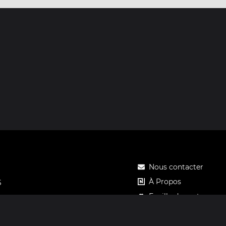
Nous contacter
À Propos
S
Feuille de route
Tarifs
Carte cadeau Notos