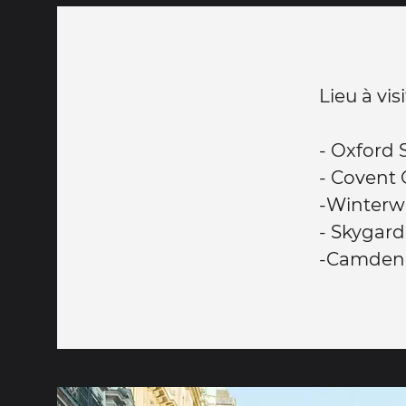
Lieu à visi
- Oxford S
- Covent
-Winterw
- Skygar
-Camden 