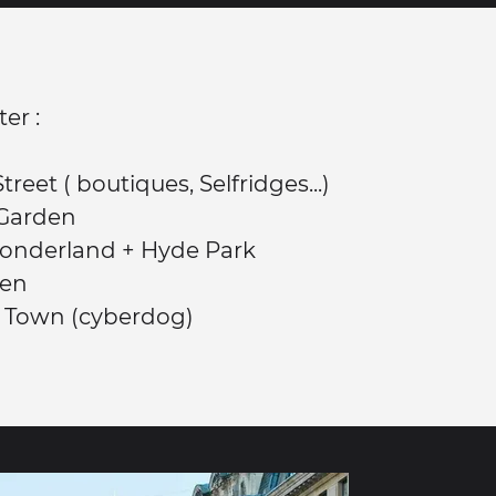
ter :
treet ( boutiques, Selfridges...)
 Garden
onderland + Hyde Park
den
Town (cyberdog)