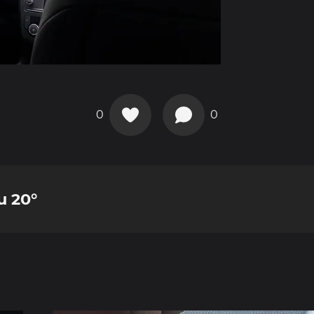
0
0
u 20°