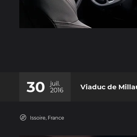
30
juil.
Viaduc de Milla
2016
Issoire, France