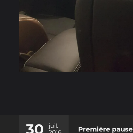
30
juil.
Première pause
2016