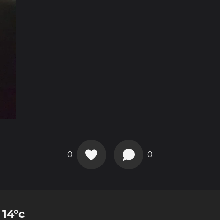
0
0
 14°c