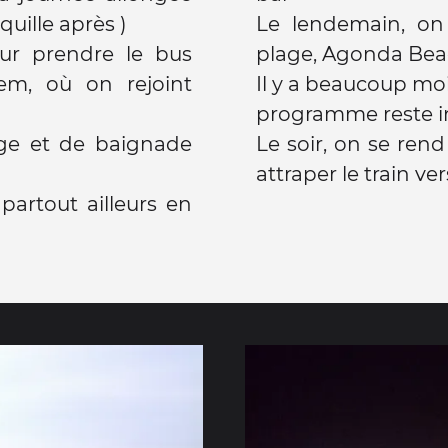
quille après )
Le lendemain, on 
ur prendre le bus
plage, Agonda Be
em, où on rejoint
Il y a beaucoup moi
programme reste in
age et de baignade
Le soir, on se rend
attraper le train v
 partout ailleurs en