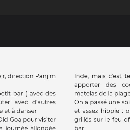
oir, direction Panjim
Inde, mais c'est t
apporter des coc
tit bar ( avec des
matelas de la plag
uter avec d'autres
On a passé une soi
re et à danser
et assez hippie :
ld Goa pour visiter
grillés sur le feu 
a journée allongée
bar