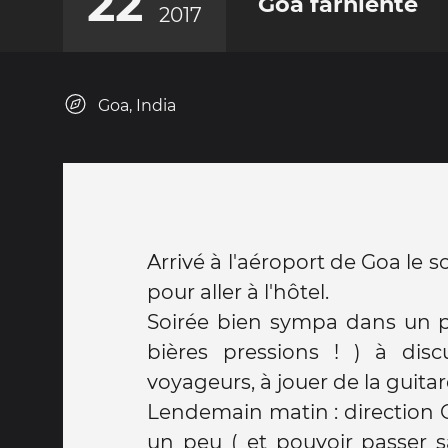
22
Goa farniente
2017
Goa, India
Arrivé à l'aéroport de Goa le s
pour aller à l'hôtel.
Soirée bien sympa dans un pe
bières pressions ! ) à disc
voyageurs, à jouer de la guita
Lendemain matin : direction O
un peu ( et pouvoir passer s