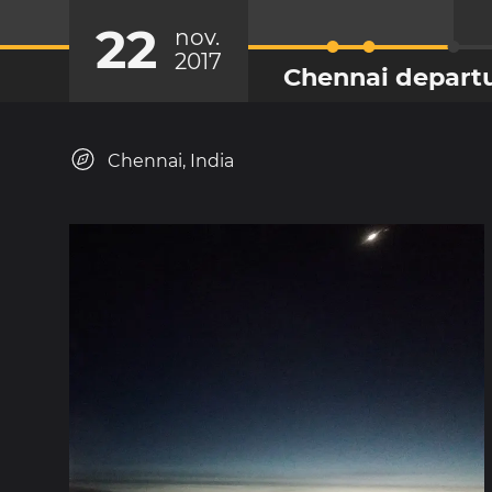
22
nov.
2017
Chennai depart
Chennai, India