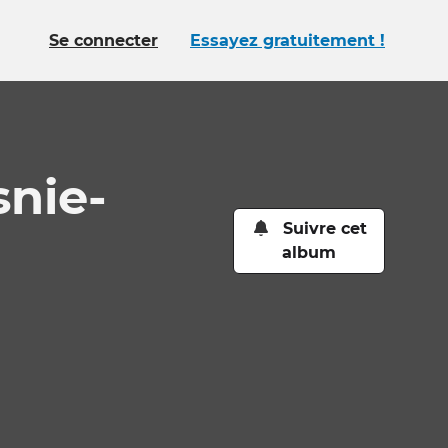
Se connecter
Essayez gratuitement !
nie-
Suivre cet
album