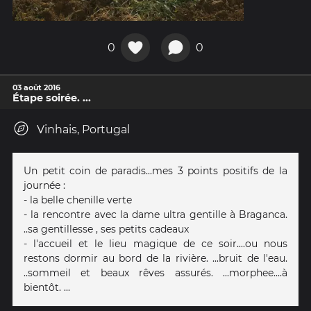
0
0
03 août 2016
Étape soirée. ...
Vinhais, Portugal
Un petit coin de paradis...mes 3 points positifs de la
journée :
- la belle chenille verte
- la rencontre avec la dame ultra gentille à Braganca.
..sa gentillesse , ses petits cadeaux
- l'accueil et le lieu magique de ce soir....ou nous
restons dormir au bord de la rivière. ...bruit de l'eau.
..sommeil et beaux rêves assurés. ...morphee....à
bientôt. ...