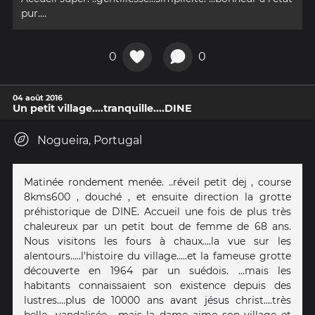
pur....
0
0
04 août 2016
Un petit village....tranquille....DINE
Nogueira, Portugal
Matinée rondement menée. ..réveil petit dej , course
8kms600 , douché , et ensuite direction la grotte
préhistorique de DINE. Accueil une fois de plus très
chaleureux par un petit bout de femme de 68 ans.
Nous visitons les fours à chaux....la vue sur les
alentours.....l'histoire du village.....et la fameuse grotte
découverte en 1964 par un suédois. ...mais les
habitants connaissaient son existence depuis des
lustres....plus de 10000 ans avant jésus christ....très
belle....vandalisée. ..mais la dame aime son village et