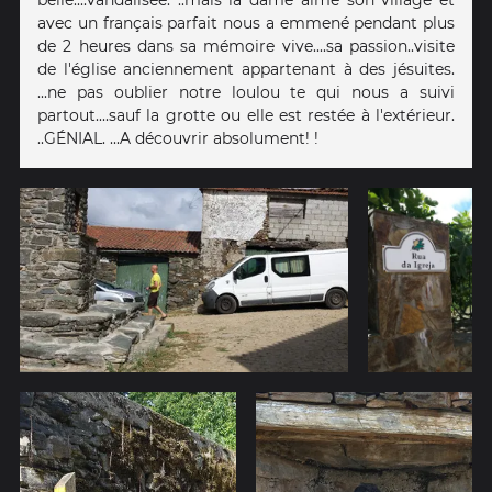
avec un français parfait nous a emmené pendant plus
de 2 heures dans sa mémoire vive....sa passion..visite
de l'église anciennement appartenant à des jésuites.
...ne pas oublier notre loulou te qui nous a suivi
partout....sauf la grotte ou elle est restée à l'extérieur.
..GÉNIAL. ...A découvrir absolument! !