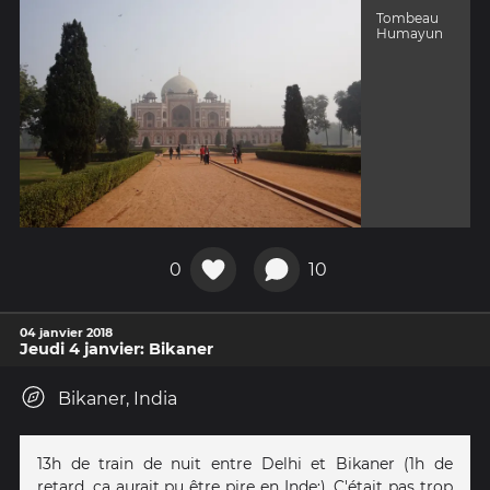
Tombeau
Humayun
0
10
04 janvier 2018
Jeudi 4 janvier: Bikaner
Bikaner, India
13h de train de nuit entre Delhi et Bikaner (1h de
retard, ça aurait pu être pire en Inde:). C'était pas trop