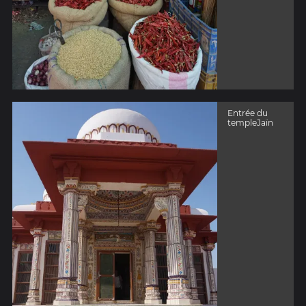
Entrée du
templeJaïn