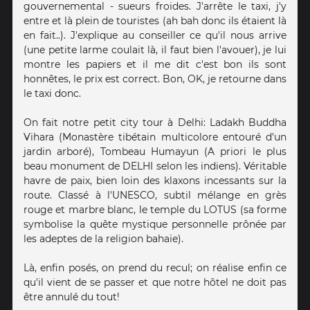
gouvernemental - sueurs froides. J'arrête le taxi, j'y
entre et là plein de touristes (ah bah donc ils étaient là
en fait..). J'explique au conseiller ce qu'il nous arrive
(une petite larme coulait là, il faut bien l'avouer), je lui
montre les papiers et il me dit c'est bon ils sont
honnêtes, le prix est correct. Bon, OK, je retourne dans
le taxi donc.
On fait notre petit city tour à Delhi: Ladakh Buddha
Vihara (Monastère tibétain multicolore entouré d'un
jardin arboré), Tombeau Humayun (A priori le plus
beau monument de DELHI selon les indiens). Véritable
havre de paix, bien loin des klaxons incessants sur la
route. Classé à l'UNESCO, subtil mélange en grès
rouge et marbre blanc, le temple du LOTUS (sa forme
symbolise la quête mystique personnelle prônée par
les adeptes de la religion bahaïe).
Là, enfin posés, on prend du recul; on réalise enfin ce
qu'il vient de se passer et que notre hôtel ne doit pas
être annulé du tout!