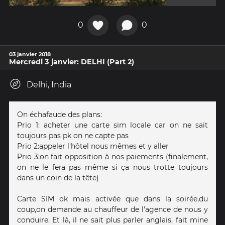
0
0
03 janvier 2018
Mercredi 3 janvier: DELHI (Part 2)
Delhi, India
On échafaude des plans:
Prio 1: acheter une carte sim locale car on ne sait
toujours pas pk on ne capte pas
Prio 2:appeler l'hôtel nous mêmes et y aller
Prio 3:on fait opposition à nos paiements (finalement,
on ne le fera pas même si ça nous trotte toujours
dans un coin de la tête)
Carte SIM ok mais activée que dans la soirée,du
coup,on demande au chauffeur de l'agence de nous y
conduire. Et là, il ne sait plus parler anglais, fait mine