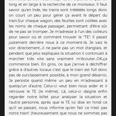
long et en large à la recherche de ce monsieur. Il faut
savoir qu'en Inde, les trains sont trèèèèès longs donc
on court un peu pour gérer ça avant le départ du
train.Sur chaque wagon, des feuilles sont collées avec
les noms de chaque passager, permettant d'être sûr
de ne pas se tromper. Je m'adresse à l'un des colleurs
pour savoir où et comment trouver le "TE". Il pasait
justement derrière nous à ce moment-là. Je vais le
voir directement...il ne parle pas un mot d'anglais, et
pendant que jelui expliquais la situation il continuait à
marcher très vite sans vraiment m'écouter..OK,ça
commence bien. En gros, ce que j'arrive à déchiffrer
grâce à d'autres locaux c'est que le train est full donc
pas de surclassement possible, à mon grand désarroi.
Je persiste quand même un peu en m'adressant à
quelqu'un d'autre; Celui-ci veut bien nous aider et il
retrouve le TE (le même). Là, celui-ci daigne enfin
regarder notre billet pour analyser la situation et
l'autre personne, après que le TE lui dise en hindi ce
qu'il se passait, nous informe qu'en fait ce n'est pas
notre train! (heureusement que nous ne sommes pas