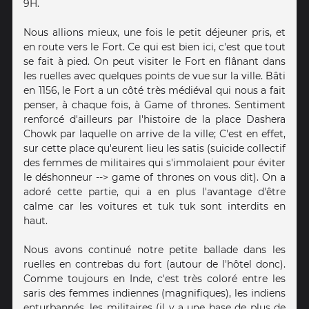
9H.
Nous allions mieux, une fois le petit déjeuner pris, et
en route vers le Fort. Ce qui est bien ici, c'est que tout
se fait à pied. On peut visiter le Fort en flânant dans
les ruelles avec quelques points de vue sur la ville. Bâti
en 1156, le Fort a un côté très médiéval qui nous a fait
penser, à chaque fois, à Game of thrones. Sentiment
renforcé d'ailleurs par l'histoire de la place Dashera
Chowk par laquelle on arrive de la ville; C'est en effet,
sur cette place qu'eurent lieu les satis (suicide collectif
des femmes de militaires qui s'immolaient pour éviter
le déshonneur --> game of thrones on vous dit). On a
adoré cette partie, qui a en plus l'avantage d'être
calme car les voitures et tuk tuk sont interdits en
haut.
Nous avons continué notre petite ballade dans les
ruelles en contrebas du fort (autour de l'hôtel donc).
Comme toujours en Inde, c'est très coloré entre les
saris des femmes indiennes (magnifiques), les indiens
enturbannés, les militaires (il y a une base de plus de