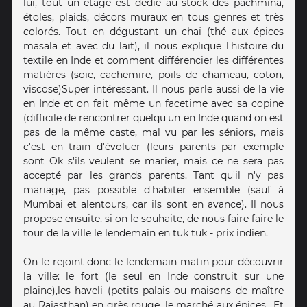
lui, tout un étage est dédié au stock des pachmina,
étoles, plaids, décors muraux en tous genres et très
colorés. Tout en dégustant un chaï (thé aux épices
masala et avec du lait), il nous explique l'histoire du
textile en Inde et comment différencier les différentes
matières (soie, cachemire, poils de chameau, coton,
viscose)Super intéressant. Il nous parle aussi de la vie
en Inde et on fait même un facetime avec sa copine
(difficile de rencontrer quelqu'un en Inde quand on est
pas de la même caste, mal vu par les séniors, mais
c'est en train d'évoluer (leurs parents par exemple
sont Ok s'ils veulent se marier, mais ce ne sera pas
accepté par les grands parents. Tant qu'il n'y pas
mariage, pas possible d'habiter ensemble (sauf à
Mumbai et alentours, car ils sont en avance). Il nous
propose ensuite, si on le souhaite, de nous faire faire le
tour de la ville le lendemain en tuk tuk - prix indien.
On le rejoint donc le lendemain matin pour découvrir
la ville: le fort (le seul en Inde construit sur une
plaine),les haveli (petits palais ou maisons de maître
au Rajasthan) en grès rouge, le marché aux épices.. Et