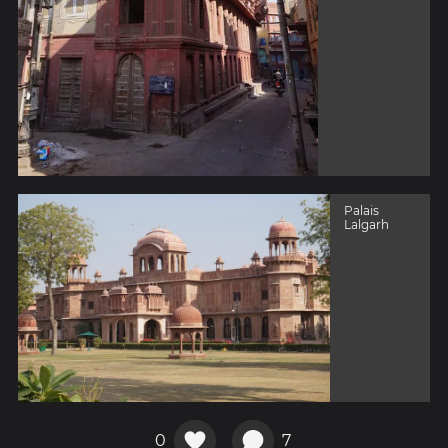
Palais
Lalgarh
0
7