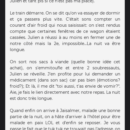
Julien et tant pis si ce n'est pas ma place).
Le train démarre. On se dit qu'on va essayer de dormir
et ça passera plus vite. C'était sons compter un
courant d'air froid qui nous saisissait: on s'est rendus
compte que certaines fenêtres de ce wagon étaient
cassées. Julien a réussi à au moins en fermer une de
notre côté mais la 2e, impossible...La nuit va être
longue.
On sort nos sacs à viande (quelle bonne idée cet
achat), on s'emmitoufle et entre 2 soubressauts,
Julien se réveille. J'en profite pour lui demander un
médicament (dans son sac) car pas bien (émotions?
froid?); Et là, il me dit "toi aussi, t'as envie de vomir?".
Aie, je fais le lien directement avec notre repas. La nuit
est donc très longue.
Quand enfin on arrive à Jaisalmer, malade une bonne
partie de la nuit, on a hâte d'arriver à l'hôtel pour être
malade en paix LOL et d'enfin se reposer. Je vous
passe le fait que le tuk tuk ne trouvait pas l'adresse, on