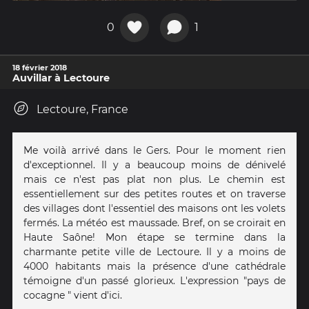
0
1
18 février 2018
Auvillar à Lectoure
Lectoure, France
Me voilà arrivé dans le Gers. Pour le moment rien
d'exceptionnel. Il y a beaucoup moins de dénivelé
mais ce n'est pas plat non plus. Le chemin est
essentiellement sur des petites routes et on traverse
des villages dont l'essentiel des maisons ont les volets
fermés. La météo est maussade. Bref, on se croirait en
Haute Saône! Mon étape se termine dans la
charmante petite ville de Lectoure. Il y a moins de
4000 habitants mais la présence d'une cathédrale
témoigne d'un passé glorieux. L'expression "pays de
cocagne " vient d'ici.