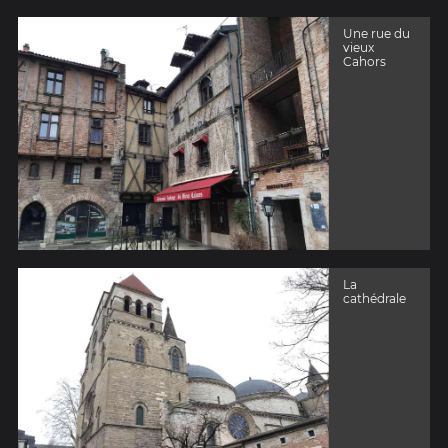
Une rue du
vieux
Cahors
La
cathédrale