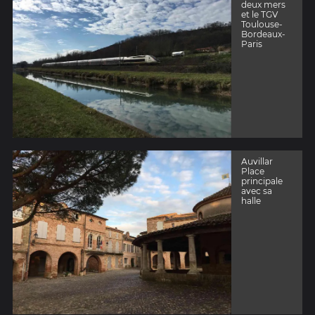
deux mers
et le TGV
Toulouse-
Bordeaux-
Paris
Auvillar
Place
principale
avec sa
halle