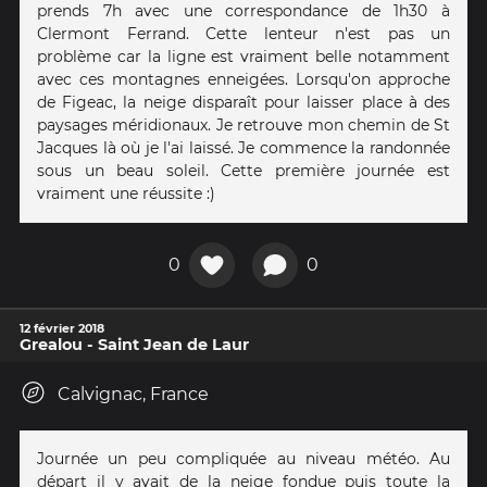
prends 7h avec une correspondance de 1h30 à
Clermont Ferrand. Cette lenteur n'est pas un
problème car la ligne est vraiment belle notamment
avec ces montagnes enneigées. Lorsqu'on approche
de Figeac, la neige disparaît pour laisser place à des
paysages méridionaux. Je retrouve mon chemin de St
Jacques là où je l'ai laissé. Je commence la randonnée
sous un beau soleil. Cette première journée est
vraiment une réussite :)
0
0
12 février 2018
Grealou - Saint Jean de Laur
Calvignac, France
Journée un peu compliquée au niveau météo. Au
départ il y avait de la neige fondue puis toute la