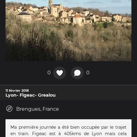
0
0
11 février 2018
Lyon- Figeac- Grealou
Brengues, France
Ma première journée a été bien occupée par le trajet
en train. Figeac est à 405kms de Lyon mais cela