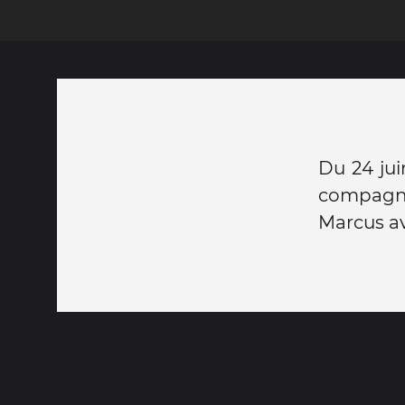
Du 24 jui
compagnie
Marcus av