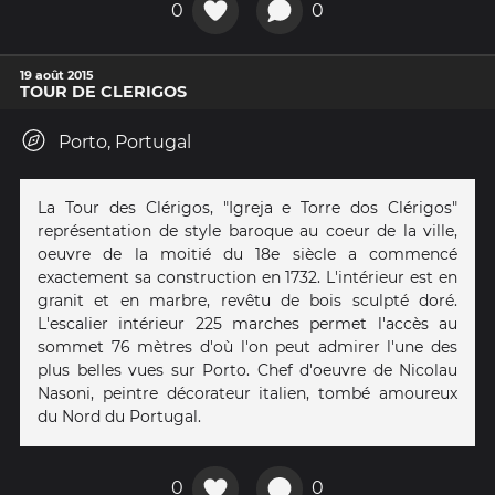
0
0
19 août 2015
TOUR DE CLERIGOS
Porto, Portugal
La Tour des Clérigos, "Igreja e Torre dos Clérigos"
représentation de style baroque au coeur de la ville,
oeuvre de la moitié du 18e siècle a commencé
exactement sa construction en 1732. L'intérieur est en
granit et en marbre, revêtu de bois sculpté doré.
L'escalier intérieur 225 marches permet l'accès au
sommet 76 mètres d'où l'on peut admirer l'une des
plus belles vues sur Porto. Chef d'oeuvre de Nicolau
Nasoni, peintre décorateur italien, tombé amoureux
du Nord du Portugal.
0
0