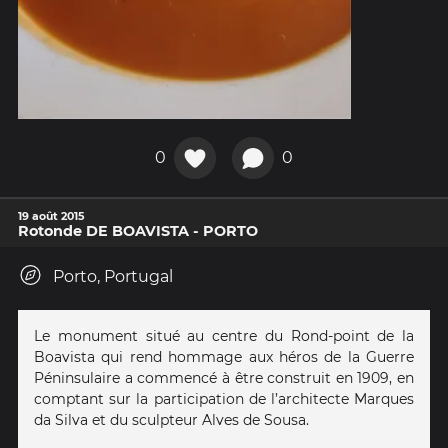
0
0
19 août 2015
Rotonde DE BOAVISTA - PORTO
Porto, Portugal
Le monument situé au centre du Rond-point de la
Boavista qui rend hommage aux héros de la Guerre
Péninsulaire a commencé à être construit en 1909, en
comptant sur la participation de l’architecte Marques
da Silva et du sculpteur Alves de Sousa.