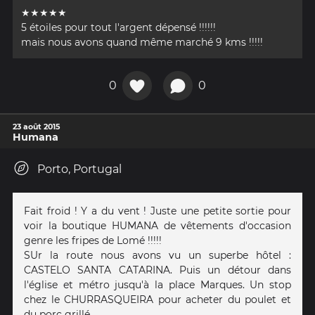
★★★★★
5 étoiles pour tout l'argent dépensé !!!!!!
mais nous avons quand même marché 9 kms !!!!!
0
0
23 août 2015
Humana
Porto, Portugal
Fait froid ! Y a du vent ! Juste une petite sortie pour
voir la boutique HUMANA de vêtements d'occasion
genre les fripes de Lomé !!!!!
SUr la route nous avons vu un superbe hôtel :
CASTELO SANTA CATARINA. Puis un détour dans
l'église et métro jusqu'à la place Marques. Un stop
chez le CHURRASQUEIRA pour acheter du poulet et
du porc grillé .