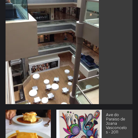
Ave do
Paraiso de
Joana
Vasconcelo
s - 2011