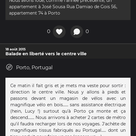
Nous avons loué, comme l'année précédente, un
appartement à José Sousa Rua Damiao de Gois 56,
appartement 74 à Porto
0
0
18 août 2015
Balade en liberté vers le centre ville
Porto, Portugal
Ce matin il fait gris et je mets ma veste pour sortir :
direction le centre ville. Nous y allons à pieds et
passons devant un magasin de vélos avec un
magnifique vélo en bois...... sans assistance électrique
(hein, Lucy !) surtout qu'à Porto ça monte et ça
descend....... Nous arrivons à acheter 2 cartes de métro
qu'il faudra recharger lors de nos voyages. J'achète de
magnifiques tissus fabriqués au Portugal..... dont un