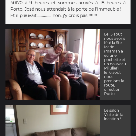
40170 à 9 heures et sommes arrivés à 18 heures à
Porto. José nous attendait à la porte de l'immeuble !
Et il pleuvait................ non, j'y crois pas !!!!!!!
Le 15 aout
nous avons
fêté la Ste
Marie
(maman a
eu une
pochette et
un nouveau
Pillulier)
le 16 aout
nous
prenions la
route,
direction
Porto
Le salon
Visite de la
location !