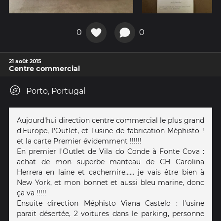
0
0
21 août 2015
Centre commercial
Porto, Portugal
Aujourd'hui direction centre commercial le plus grand
d'Europe, l'Outlet, et l'usine de fabrication Méphisto !
et la carte Premier évidemment !!!!!!
En premier l'Outlet de Vila do Conde à Fonte Cova :
achat de mon superbe manteau de CH Carolina
Herrera en laine et cachemire...... je vais être bien à
New York, et mon bonnet et aussi bleu marine, donc
ça va !!!!!
Ensuite direction Méphisto Viana Castelo : l'usine
parait désertée, 2 voitures dans le parking, personne