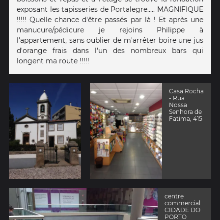
exposant les tapisseries de Portalegre..... MAGNIFIQUE
!!!!! Quelle chance d'être passés par là ! Et après une
manucure/pédicure je rejoins Philippe à
l'appartement, sans oublier de m'arrêter boire une jus
d'orange frais dans l'un des nombreux bars qui
longent ma route !!!!!
Casa Rocha
- Rua
Nossa
Senhora de
Fatima, 415
centre
commercial
CIDADE DO
PORTO