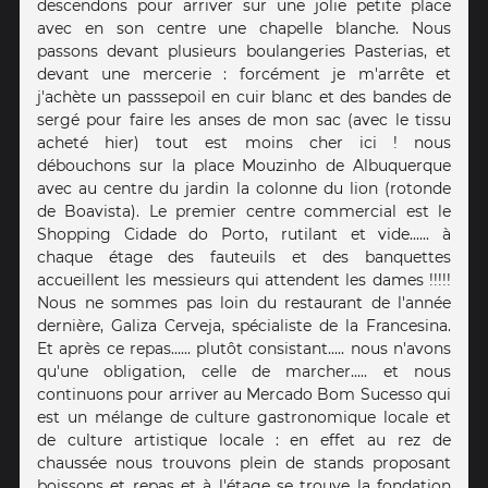
descendons pour arriver sur une jolie petite place
avec en son centre une chapelle blanche. Nous
passons devant plusieurs boulangeries Pasterias, et
devant une mercerie : forcément je m'arrête et
j'achète un passsepoil en cuir blanc et des bandes de
sergé pour faire les anses de mon sac (avec le tissu
acheté hier) tout est moins cher ici ! nous
débouchons sur la place Mouzinho de Albuquerque
avec au centre du jardin la colonne du lion (rotonde
de Boavista). Le premier centre commercial est le
Shopping Cidade do Porto, rutilant et vide...... à
chaque étage des fauteuils et des banquettes
accueillent les messieurs qui attendent les dames !!!!!
Nous ne sommes pas loin du restaurant de l'année
dernière, Galiza Cerveja, spécialiste de la Francesina.
Et après ce repas...... plutôt consistant..... nous n'avons
qu'une obligation, celle de marcher..... et nous
continuons pour arriver au Mercado Bom Sucesso qui
est un mélange de culture gastronomique locale et
de culture artistique locale : en effet au rez de
chaussée nous trouvons plein de stands proposant
boissons et repas et à l'étage se trouve la fondation