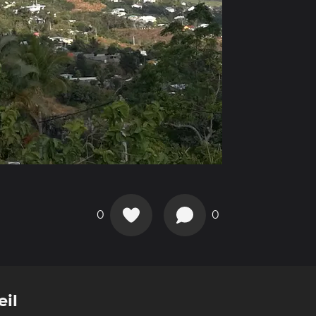
0
0
eil