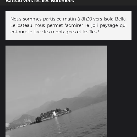
Bateau vers les îles Boromées
Nous sommes partis ce matin à 8h30 vers Isola Bella.
Le bateau nous permet 'admirer le joli paysage qui
entoure le Lac : les montagnes et les îles !