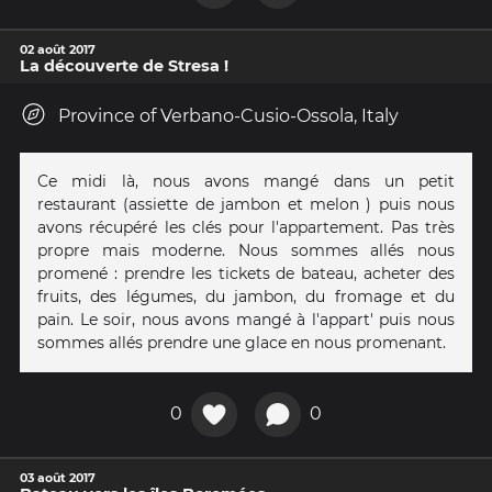
02 août 2017
La découverte de Stresa !
Province of Verbano-Cusio-Ossola, Italy
Ce midi là, nous avons mangé dans un petit
restaurant (assiette de jambon et melon ) puis nous
avons récupéré les clés pour l'appartement. Pas très
propre mais moderne. Nous sommes allés nous
promené : prendre les tickets de bateau, acheter des
fruits, des légumes, du jambon, du fromage et du
pain. Le soir, nous avons mangé à l'appart' puis nous
sommes allés prendre une glace en nous promenant.
0
0
03 août 2017