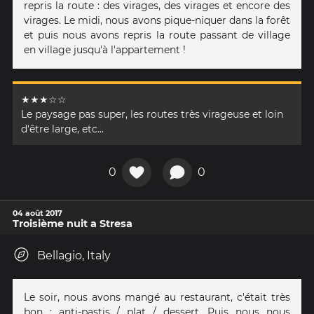
repris la route : des virages, des virages et encore des
virages. Le midi, nous avons pique-niquer dans la forêt
et puis nous avons repris la route passant de village
en village jusqu'à l'appartement !
★★★☆☆
Le paysage pas super, les routes très virageuse et loin
d'être large, etc...
0
0
04 août 2017
Troisième nuit a Stresa
Bellagio, Italy
Le soir, nous avons mangé au restaurant, c'était très
bon : anti-pastis / plat / dessert. Puis nous nous