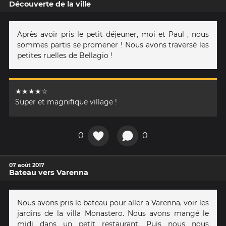
Découverte de la ville
Après avoir pris le petit déjeuner, moi et Paul , nous
sommes partis se promener ! Nous avons traversé les
petites ruelles de Bellagio !
★★★★☆
Super et magnifique village !
0
0
07 août 2017
Bateau vers Varenna
Nous avons pris le bateau pour aller a Varenna, voir les
jardins de la villa Monastero. Nous avons mangé le
midi dans un petit restaurant. Puis nous nous