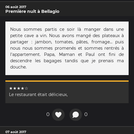
06 août 2017
Première nuit à Bellagio
Nous sommes partis ce soir là manger dans une
petite cave a vin. Nous avons mangé des plateaux à
partager : jambon, tomates, pâtes, fromage... puis
nous nous sommes promenés et sommes rentrés à
l'appartement. Papa, Maman et Paul ont fini de
descendre les bagages tandis que je prenais ma
douche.
★★★★☆
Le restaurant était délicieux,
0
0
07 août 2017