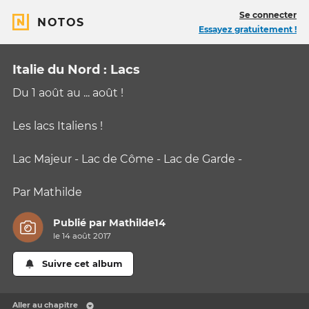
Se connecter
NOTOS
Essayez gratuitement !
Italie du Nord : Lacs
Du 1 août au ... août !
Les lacs Italiens !
Lac Majeur - Lac de Côme - Lac de Garde -
Par Mathilde
Publié par
Mathilde14
le 14 août 2017
Suivre cet album
Aller au chapitre