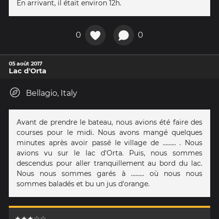
En arrivant, il était environ 12h.
0
0
05 août 2017
Lac d'Orta
Bellagio, Italy
Avant de prendre le bateau, nous avions été faire des
courses pour le midi. Nous avons mangé quelques
minutes après avoir passé le village de ......... . Nous
avions vu sur le lac d'Orta. Puis, nous sommes
descendus pour aller tranquillement au bord du lac.
Nous nous sommes garés à ......... où nous nous
sommes baladés et bu un jus d'orange.
★★★☆☆