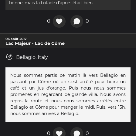
bonne, mais la balade d'après était bien.
0
0
06 août 2017
Lac Majeur - Lac de Côme
Bellagio, Italy
Nous sommes partis ce matin là vers Bellagio en
passant par Côme où on s'est arrêté pour boire un
café et un jus d'orange. Puis nous nous sommes
promenes en regardant de grande villa. Nous avons
repris la route et nous nous sommes arrêtés entre
Bellagio et Côme pour manger le midi. Puis, vers 15h,
nous sommes arrivés à Bellagio.
0
0