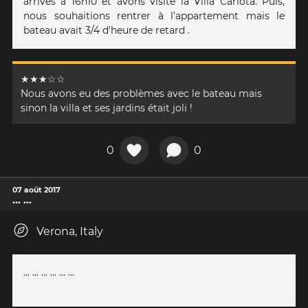
arrivés à 16h10 et avons visité la Villa Carlota. Puis,
nous souhaitions rentrer à l'appartement mais le
bateau avait 3/4 d'heure de retard .
★★★☆☆
Nous avons eu des problèmes avec le bateau mais
sinon la villa et ses jardins était joli !
0
0
07 août 2017
... ...
Verona, Italy
... ... ... ... ... ...