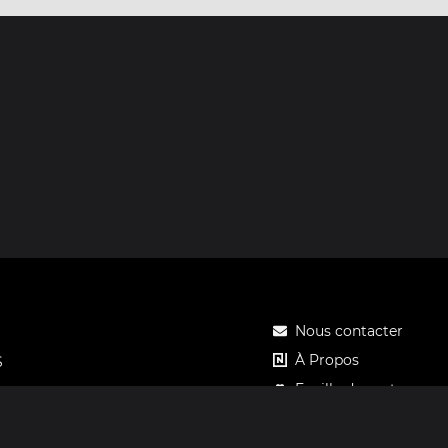
Nous contacter
À Propos
S
Feuille de route
Tarifs
Carte cadeau Notos