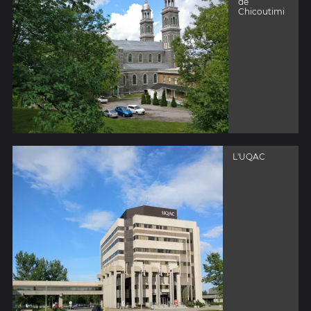
de
Chicoutimi
L'UQAC