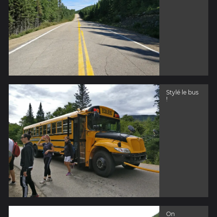
Stylé le bus
!
On