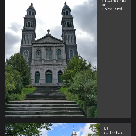
La cathédrale
de
Chicoutimi
La
cathédrale