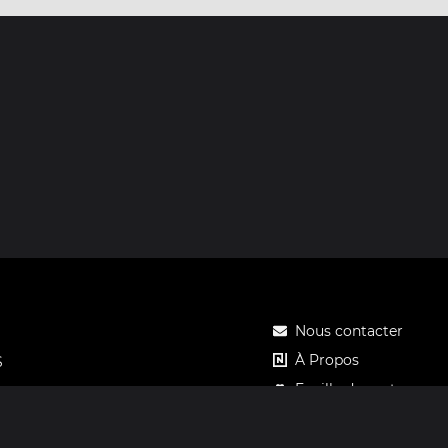
Nous contacter
À Propos
S
Feuille de route
Tarifs
Carte cadeau Notos