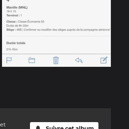
cet
Suivre cet album