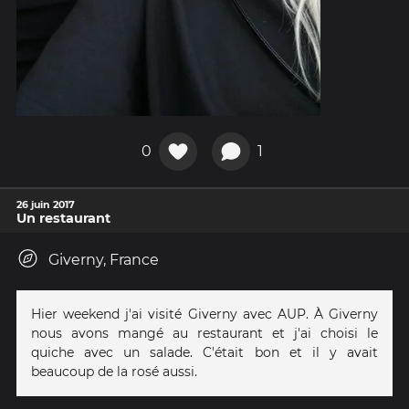
0
1
26 juin 2017
Un restaurant
Giverny, France
Hier weekend j'ai visité Giverny avec AUP. À Giverny
nous avons mangé au restaurant et j'ai choisi le
quiche avec un salade. C'était bon et il y avait
beaucoup de la rosé aussi.