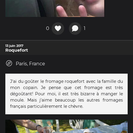
0
1
13 juin 2017
Roquefort
Paris, France
J'ai du goûter le fromage roquefort avec la famille du
mon copain. Je pense que cet fromage est très
dégoûtant! Pour moi, il est très bizarre à manger le
moule. Mais j'aime beaucoup les autres fromages
français particulièrement le chèvre.