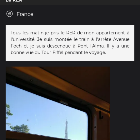
Le RER
France
Tous les matin je pris le RER de mon appartement à
l'université. Je suis montée le train à l'arrête Avenue
Foch et je suis descendue à Pont l'Alma. Il y a une
bonne vue du Tour Eiffel pendant le voyage.