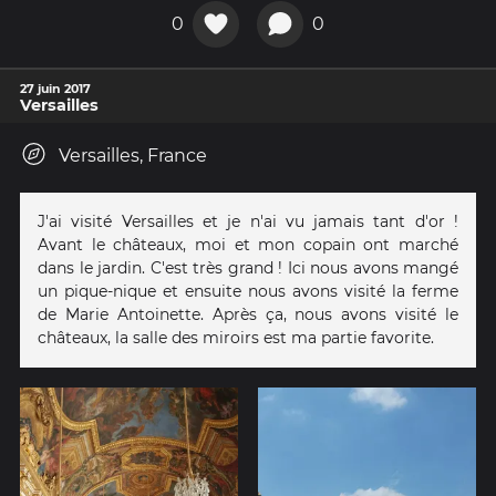
0
0
27 juin 2017
Versailles
Versailles, France
J'ai visité Versailles et je n'ai vu jamais tant d'or !
Avant le châteaux, moi et mon copain ont marché
dans le jardin. C'est très grand ! Ici nous avons mangé
un pique-nique et ensuite nous avons visité la ferme
de Marie Antoinette. Après ça, nous avons visité le
châteaux, la salle des miroirs est ma partie favorite.