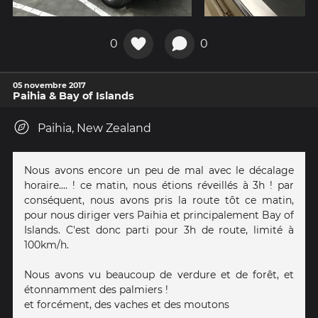
0
0
05 novembre 2017
Paihia & Bay of Islands
Paihia, New Zealand
Nous avons encore un peu de mal avec le décalage
horaire.... ! ce matin, nous étions réveillés à 3h ! par
conséquent, nous avons pris la route tôt ce matin,
pour nous diriger vers Paihia et principalement Bay of
Islands. C'est donc parti pour 3h de route, limité à
100km/h.
Nous avons vu beaucoup de verdure et de forêt, et
étonnamment des palmiers !
et forcément, des vaches et des moutons