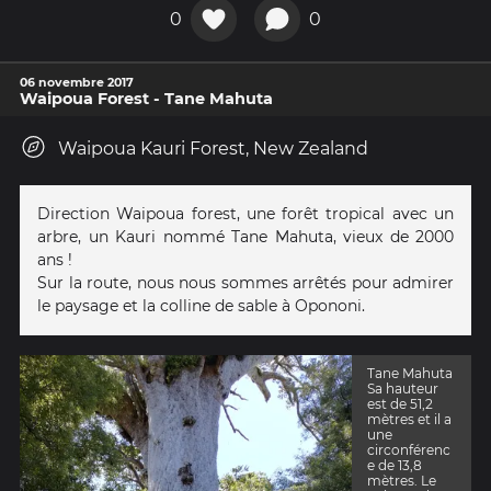
0
0
06 novembre 2017
Waipoua Forest - Tane Mahuta
Waipoua Kauri Forest, New Zealand
Direction Waipoua forest, une forêt tropical avec un
arbre, un Kauri nommé Tane Mahuta, vieux de 2000
ans !
Sur la route, nous nous sommes arrêtés pour admirer
le paysage et la colline de sable à Opononi.
Tane Mahuta
Sa hauteur
est de 51,2
mètres et il a
une
circonférenc
e de 13,8
mètres. Le