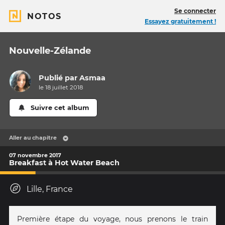
Se connecter
NOTOS
Essayez gratuitement !
Nouvelle-Zélande
Publié par
Asmaa
le 18 juillet 2018
Suivre cet album
Aller au chapitre
07 novembre 2017
Breakfast à Hot Water Beach
Lille, France
Première étape du voyage, nous prenons le train