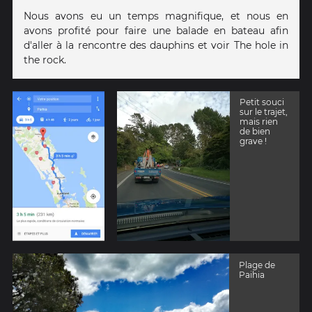
Nous avons eu un temps magnifique, et nous en
avons profité pour faire une balade en bateau afin
d'aller à la rencontre des dauphins et voir The hole in
the rock.
Petit souci
sur le trajet,
mais rien
de bien
grave !
Plage de
Paihia