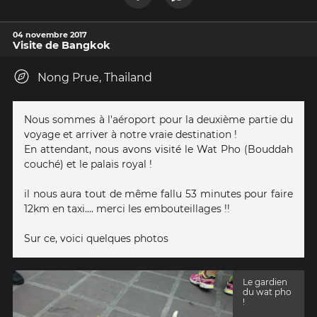
04 novembre 2017
Visite de Bangkok
Nong Prue, Thailand
Nous sommes à l'aéroport pour la deuxième partie du
voyage et arriver à notre vraie destination !
En attendant, nous avons visité le Wat Pho (Bouddah
couché) et le palais royal !
il nous aura tout de même fallu 53 minutes pour faire
12km en taxi.... merci les embouteillages !!
Sur ce, voici quelques photos
Le gardien
du wat pho
!