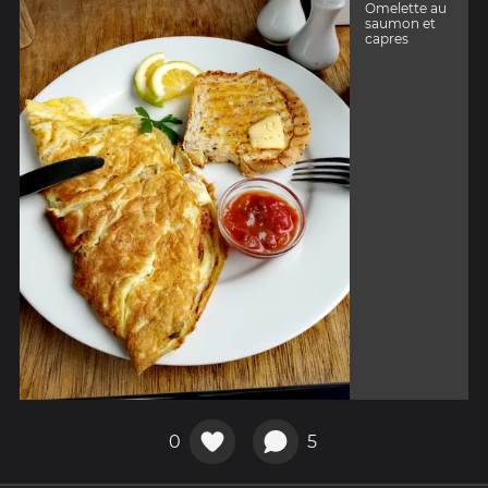
Omelette au
saumon et
capres
0
5