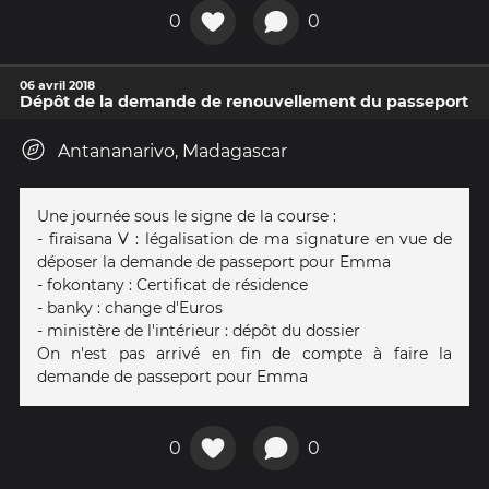
0
0
06 avril 2018
Dépôt de la demande de renouvellement du passeport
Antananarivo, Madagascar
Une journée sous le signe de la course :
- firaisana V : légalisation de ma signature en vue de
déposer la demande de passeport pour Emma
- fokontany : Certificat de résidence
- banky : change d'Euros
- ministère de l'intérieur : dépôt du dossier
On n'est pas arrivé en fin de compte à faire la
demande de passeport pour Emma
0
0