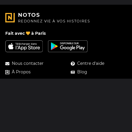
NOTOS
REDONNEZ VIE À VOS HISTOIRES
Fait avec
à Paris
Nous contacter
Centre d'aide
À Propos
Blog
Feuille de route
Tarifs
Mastodon
Carte cadeau Notos
Facebook
Confidentialité
Instagram
Mentions légales
CGV