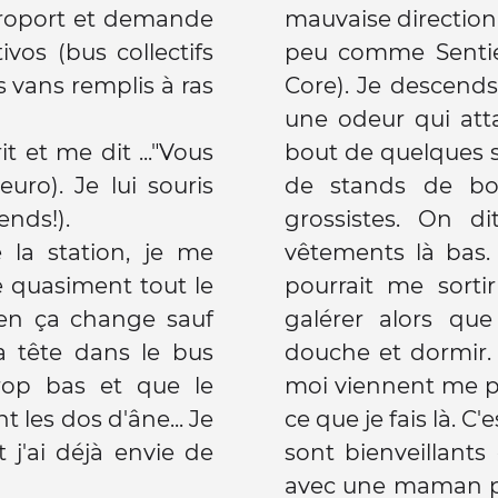
'aéroport et demande
mauvaise direction
ivos (bus collectifs
peu comme Sentier
 vans remplis à ras
Core). Je descend
une odeur qui att
t et me dit ..."Vous
bout de quelques se
euro). Je lui souris
de stands de bou
rends!).
grossistes. On d
 la station, je me
vêtements là bas.
 quasiment tout le
pourrait me sorti
ien ça change sauf
galérer alors qu
a tête dans le bus
douche et dormir.
rop bas et que le
moi viennent me pa
 les dos d'âne... Je
ce que je fais là. C'
t j'ai déjà envie de
sont bienveillants 
avec une maman pé