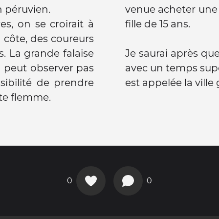
 péruvien.
venue acheter une 
es, on se croirait à
fille de 15 ans.
a côte, des coureurs
 La grande falaise
Je saurai après que
n peut observer pas
avec un temps supe
sibilité de prendre
est appelée la ville 
tite flemme.
0
0