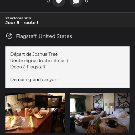
0
0
22 octobre 2017
Jour 5 - route !
Flagstaff, United States
Départ de Joshua Tree
Route (ligne droite infinie !)
Dodo à Flagstaff
Demain grand canyon !