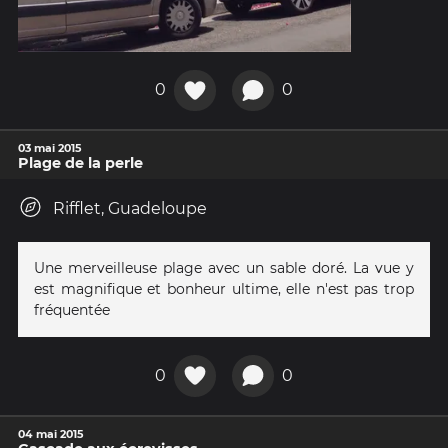
0
0
03 mai 2015
Plage de la perle
Rifflet, Guadeloupe
Une merveilleuse plage avec un sable doré. La vue y
est magnifique et bonheur ultime, elle n'est pas trop
fréquentée
0
0
04 mai 2015