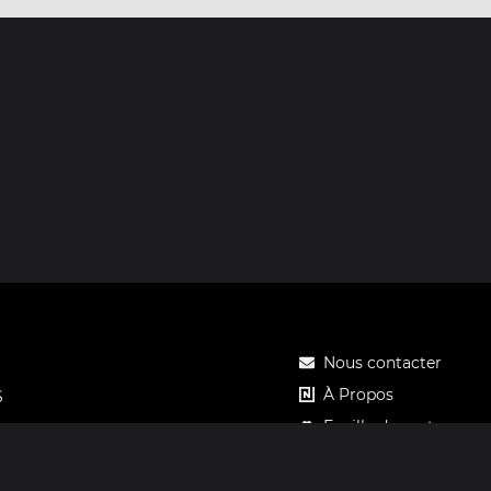
Nous contacter
À Propos
S
Feuille de route
Tarifs
Carte cadeau Notos