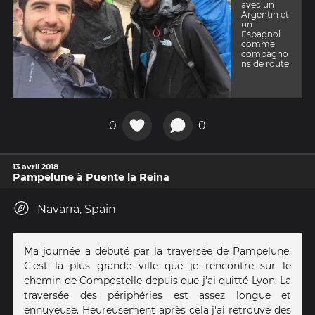
avec un
Argentin et
un
Espagnol
comme
compagno
ns de route
0
0
13 avril 2018
Pampelune à Puente la Reina
Navarra, Spain
Ma journée a débuté par la traversée de Pampelune.
C'est la plus grande ville que je rencontre sur le
chemin de Compostelle depuis que j'ai quitté Lyon. La
traversée des périphéries est assez longue et
ennuyeuse. Heureusement après cela j'ai retrouvé des