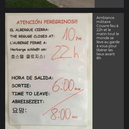
Ambiance
militaire
Couvre feu à
22h et le
matin tout le
monde se
lève au garde
à vous pour
libérer les
lieux avant
8h