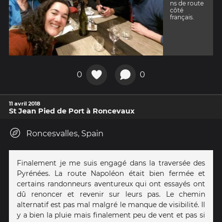
ns de route
côté
français.
0
0
11 avril 2018
St Jean Pied de Port à Roncevaux
Roncesvalles, Spain
Finalement je me suis engagé dans la traversée des
Pyrénées. La route Napoléon était bien fermée et
certains randonneurs aventureux qui ont essayés ont
dû renoncer et revenir sur leurs pas. Le chemin
alternatif est pas mal malgré le manque de visibilité. Il
y a bien la pluie mais finalement peu de vent et pas si