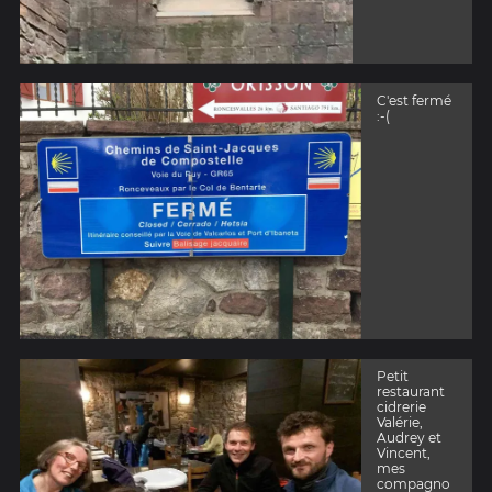
C'est fermé
:-(
Petit
restaurant
cidrerie
Valérie,
Audrey et
Vincent,
mes
compagno