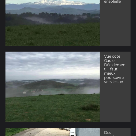
ensoleillé
Vue côté
Gaule
Décidémen
t, il faut
mieux
poursuivre
vers le sud.
Des