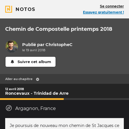
Se connecter
NOTOS
Essayez gratuitement !
Chemin de Compostelle printemps 2018
Publié par
ChristopheC
le 19 avril 2018
Suivre cet album
Aller au chapitre
12 avril 2018
Roncevaux - Trinidad de Arre
Argagnon, France
Je poursuis de nouveau mon chemin de St Jacques ce