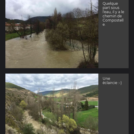
Quelque
part sous
l'eau, il y a le
chemin de
Compostell
e.
Une
éclaircie :-)