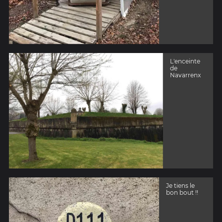
L'enceinte
de
Navarrenx
Je tiens le
bon bout !!