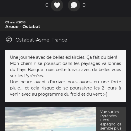
0
0
09 avril 2018
Aroue - Ostabat
Ostabat-Asme, France
Une journée avec de belles éclaircies. Ça fait du bien!
Mon chemin se poursuit dans les paysages vallonnés
du Pays Basque mais cette fois-ci avec de belles vues
sur les Pyrénées.
Une heure avant d'arriver nous avons eu une forte
pluie... et cela risque de se poursuivre les 2 jours à
venir avec au programme du froid et du vent :-(
Vue sur les
Pyrénées.
Côté
espagnol ça
semble plus