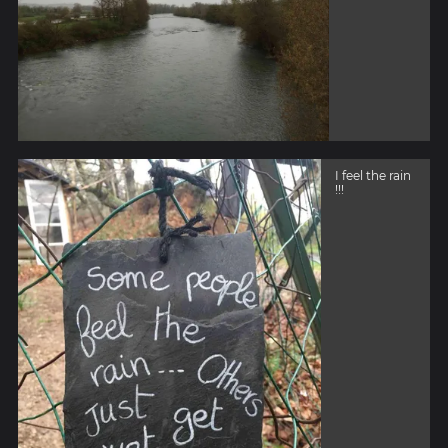
I feel the rain
!!!