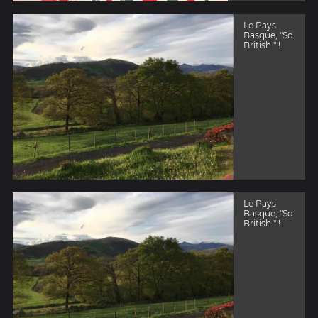
Le Pays
Basque, "So
British " !
Le Pays
Basque, "So
British " !