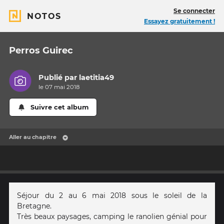
Se connecter
NOTOS
Essayez gratuitement !
Perros Guirec
Publié par
laetitia49
le 07 mai 2018
Suivre cet album
Aller au chapitre
Séjour du 2 au 6 mai 2018 sous le soleil de la
Bretagne.
Très beaux paysages, camping le ranolien génial pour