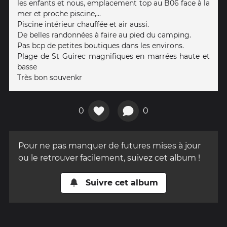
les enfants et nous, emplacement top au B06 face à la
mer et proche piscine,...
Piscine intérieur chauffée et air aussi.
De belles randonnées à faire au pied du camping.
Pas bcp de petites boutiques dans les environs.
Plage de St Guirec magnifiques en marrées haute et
basse
Très bon souvenkr
0
0
Pour ne pas manquer de futures mises à jour
ou le retrouver facilement, suivez cet album !
Suivre cet album