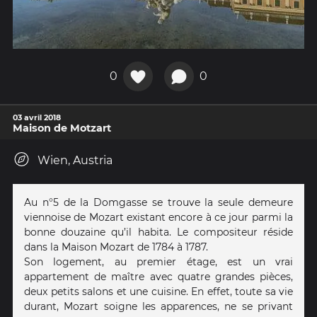
0
0
03 avril 2018
Maison de Motzart
Wien, Austria
Au n°5 de la Domgasse se trouve la seule demeure
viennoise de Mozart existant encore à ce jour parmi la
bonne douzaine qu’il habita. Le compositeur réside
dans la Maison Mozart de 1784 à 1787.
Son logement, au premier étage, est un vrai
appartement de maître avec quatre grandes pièces,
deux petits salons et une cuisine. En effet, toute sa vie
durant, Mozart soigne les apparences, ne se privant