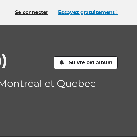
Se connecter
Essayez gratuitement !
)
Suivre cet album
 Montréal et Quebec