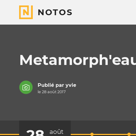
NOTOS
Metamorph'ea
Publié par
yvie
le 28 août 2017
28
août