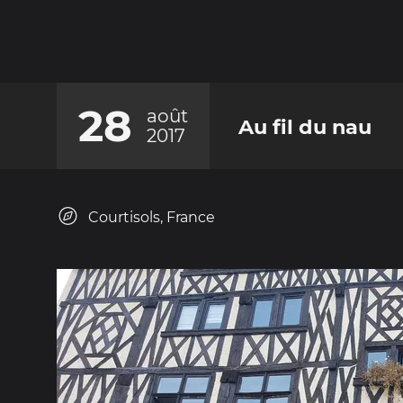
28
août
Au fil du nau
2017
Courtisols, France