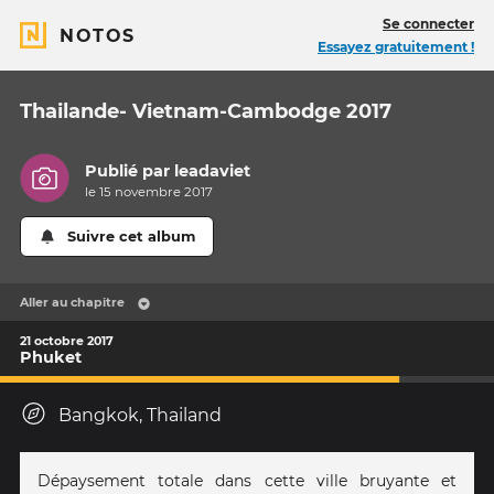
Se connecter
NOTOS
Essayez gratuitement !
Thailande- Vietnam-Cambodge 2017
Publié par
leadaviet
le 15 novembre 2017
Suivre cet album
Aller au chapitre
21 octobre 2017
Phuket
Bangkok, Thailand
Dépaysement totale dans cette ville bruyante et