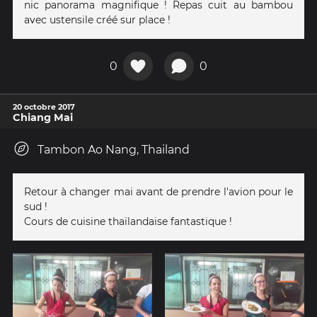
nic panorama magnifique ! Repas cuit au bambou
avec ustensile créé sur place !
0
0
20 octobre 2017
Chiang Mai
Tambon Ao Nang, Thailand
Retour à changer mai avant de prendre l'avion pour le
sud !
Cours de cuisine thaïlandaise fantastique !