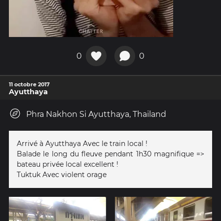
0
0
11 octobre 2017
Ayutthaya
Phra Nakhon Si Ayutthaya, Thailand
Arrivé à Ayutthaya Avec le train local !
Balade le long du fleuve pendant 1h30 magnifique =>
bateau privée local excellent !
Tuktuk Avec violent orage