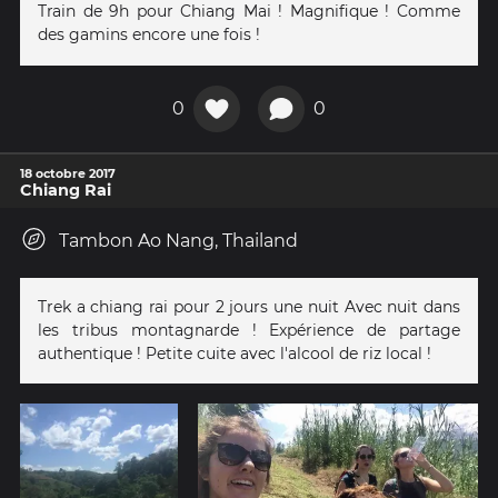
Train de 9h pour Chiang Mai ! Magnifique ! Comme
des gamins encore une fois !
0
0
18 octobre 2017
Chiang Rai
Tambon Ao Nang, Thailand
Trek a chiang rai pour 2 jours une nuit Avec nuit dans
les tribus montagnarde ! Expérience de partage
authentique ! Petite cuite avec l'alcool de riz local !