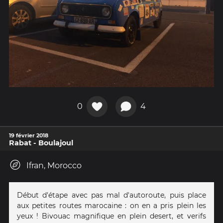
0
4
19 février 2018
Rabat - Boulajoul
Ifran, Morocco
Début d'étape avec pas mal d'autoroute, puis place
aux petites routes marocaine : on en a pris plein les
yeux ! Bivouac magnifique en plein desert, et verifs