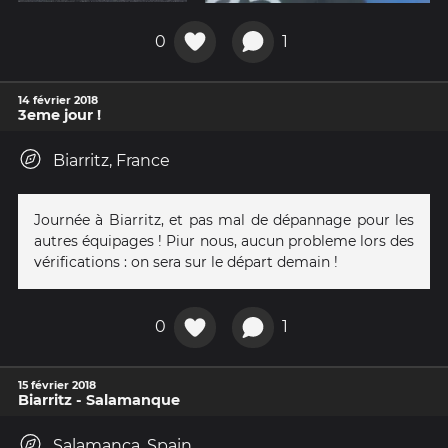
0
1
14 février 2018
3eme jour !
Biarritz, France
Journée à Biarritz, et pas mal de dépannage pour les
autres équipages ! Piur nous, aucun probleme lors des
vérifications : on sera sur le départ demain !
0
1
15 février 2018
Biarritz - Salamanque
Salamanca, Spain