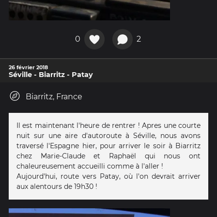
0
2
26 février 2018
Séville - Biarritz - Patay
Biarritz, France
Il est maintenant l'heure de rentrer ! Apres une courte
nuit sur une aire d'autoroute à Séville, nous avons
traversé l'Espagne hier, pour arriver le soir à Biarritz
chez Marie-Claude et Raphaël qui nous ont
chaleureusement accueilli comme à l'aller !
Aujourd'hui, route vers Patay, où l'on devrait arriver
aux alentours de 19h30 !