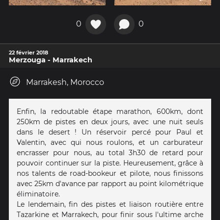
0
0
22 février 2018
Merzouga - Marrakech
Marrakesh, Morocco
Enfin, la redoutable étape marathon, 600km, dont
250km de pistes en deux jours, avec une nuit seuls
dans le desert ! Un réservoir percé pour Paul et
Valentin, avec qui nous roulons, et un carburateur
encrasser pour nous, au total 3h30 de retard pour
pouvoir continuer sur la piste. Heureusement, grâce à
nos talents de road-bookeur et pilote, nous finissons
avec 25km d'avance par rapport au point kilométrique
éliminatoire.
Le lendemain, fin des pistes et liaison routière entre
Tazarkine et Marrakech, pour finir sous l'ultime arche