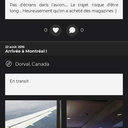
Pas d'écrans dans l'avion.... Le trajet risque d'être
long... Heureusement qu'on a acheté des magazines :)
0
0
22 août 2016
Arrivée à Montréal !
Dorval, Canada
En transit