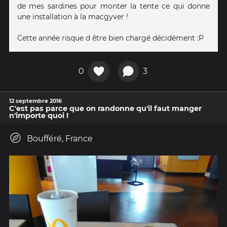
de mes sardines pour monter la tente ce qui donne
une installation à la macgyver !
Cette année risque d être bien chargé décidément :P
0
3
12 septembre 2016
C'est pas parce que on randonne qu'il faut manger
n'importe quoi !
Boufféré, France