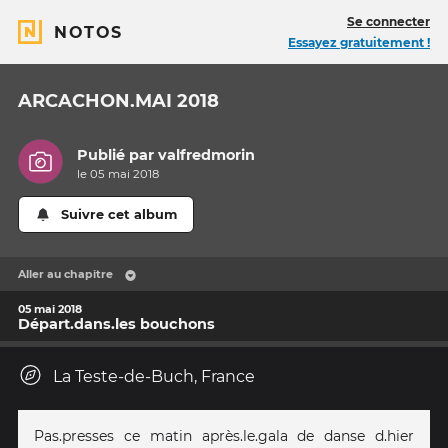
Se connecter
NOTOS
Essayez gratuitement !
ARCACHON.MAI 2018
Publié par
valfredmorin
le 05 mai 2018
Suivre cet album
Aller au chapitre
05 mai 2018
Départ.dans.les bouchons
La Teste-de-Buch, France
Pas.presses ce matin après.le.gala de danse d.hier