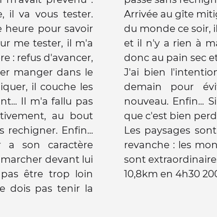
 il va vous tester.
Arrivée au gîte miti
e heure pour savoir
du monde ce soir, i
ur me tester, il m'a
et il n'y a rien à m
re : refus d'avancer,
donc au pain sec et
ller manger dans le
J'ai bien l'intenti
hiquer, il couche les
demain pour évi
... Il m'a fallu pas
nouveau. Enfin... S
ctivement, au bout
que c'est bien per
s rechigner. Enfin...
Les paysages son
 a son caractère
revanche : les mont
marcher devant lui
sont extraordinaires
 pas être trop loin
10,8km en 4h30 20
ne dois pas tenir la