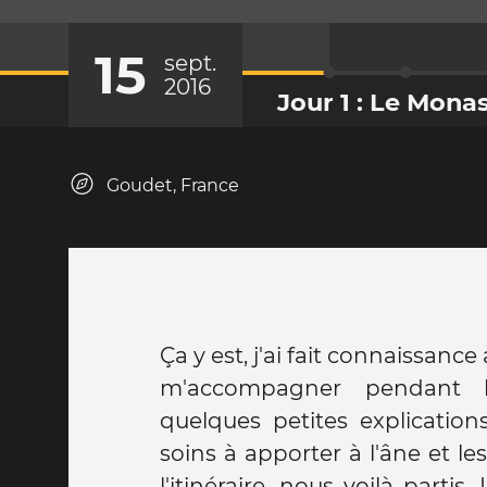
15
sept.
2016
Jour 1 : Le Monas
Goudet, France
Ça y est, j'ai fait connaissanc
longe trop courte sinon il s'ar
m'accompagner pendant l
par trouver notre petit rythme,
quelques petites explications
à l'autre et la journée s'est t
soins à apporter à l'âne et le
une descente dans une rav
l'itinéraire, nous voilà partis.