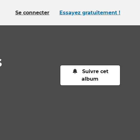
Se connecter
Essayez gratuitement !
s
Suivre cet
album