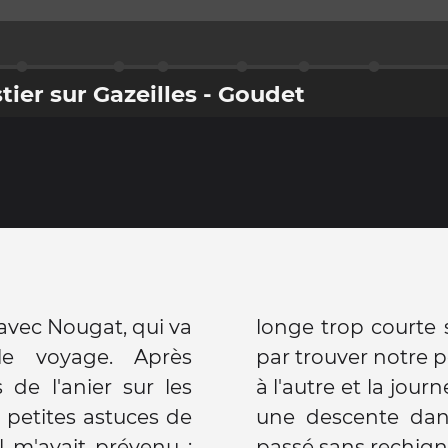
tier sur Gazeilles - Goudet
e avec Nougat, qui va
rête. Mais on a fini
e voyage. Après
 par s'habituer l'un
 de l'anier sur les
rès bien terminée par
s petites astuces de
ine où Nougat est
 Il m'avait prévenu :
passé sans rechign