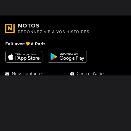
NOTOS
REDONNEZ VIE À VOS HISTOIRES
Fait avec
à Paris
Nous contacter
Centre d'aide
À Propos
Blog
Feuille de route
Tarifs
Mastodon
Carte cadeau Notos
Facebook
Confidentialité
Instagram
Mentions légales