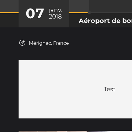
07
janv.
2018
Aéroport de b
Mérignac, France
Test