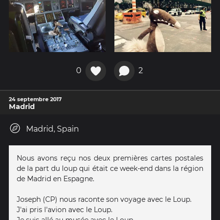
0
2
24 septembre 2017
Madrid
Madrid, Spain
Nous avons reçu nos deux premières cartes postales
de la part du loup qui était ce week-end dans la région
de Madrid en Espagne.
Joseph (CP) nous raconte son voyage avec le Loup.
J'ai pris l'avion avec le Loup.