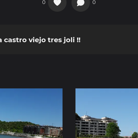
0
0
castro viejo tres joli !!