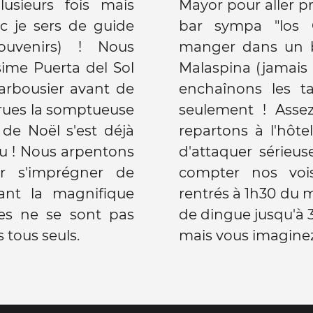
lusieurs fois mais
Mayor pour aller p
 je sers de guide
bar sympa "los C
uvenirs) ! Nous
manger dans un ba
ime Puerta del Sol
Malaspina (jamais 
l'arbousier avant de
enchaînons les t
s rues la somptueuse
seulement ! Asse
de Noël s'est déjà
repartons à l'hôt
fou ! Nous arpentons
d'attaquer sérieuse
r s'imprégner de
compter nos voi
ant la magnifique
rentrés à 1h30 du m
stes ne se sont pas
de dingue jusqu'à 3
 tous seuls.
mais vous imaginez