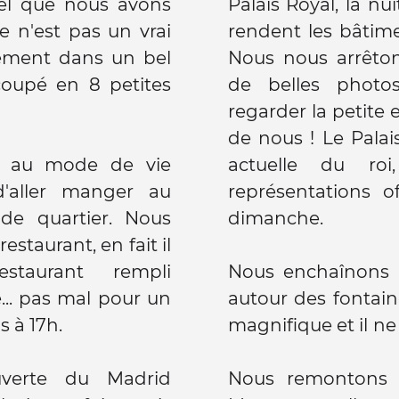
tel que nous avons
Palais Royal, la nu
ce n'est pas un vrai
rendent les bâtim
ement dans un bel
Nous nous arrêto
oupé en 8 petites
de belles photo
regarder la petite 
de nous ! Le Palai
te au mode de vie
actuelle du ro
'aller manger au
représentations of
 de quartier. Nous
dimanche.
staurant, en fait il
staurant rempli
Nous enchaînons l
e... pas mal pour un
autour des fontaine
s à 17h.
magnifique et il ne 
uverte du Madrid
Nous remontons 