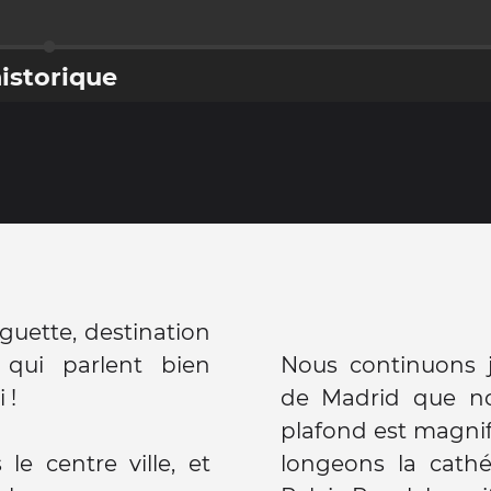
historique
uette, destination
qui parlent bien
Nous continuons j
 !
de Madrid que no
plafond est magnif
le centre ville, et
longeons la cathé