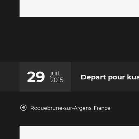
29
juil.
Depart pour ku
2015
Roquebrune-sur-Argens, France