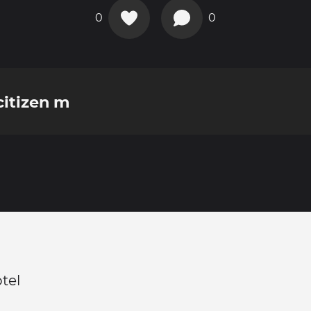
0
0
citizen m
otel