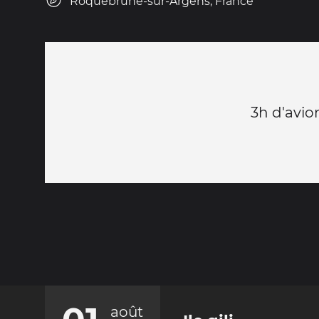
Roquebrune-sur-Argens, France
3h d'avio
août