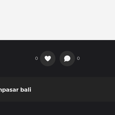
0
0
pasar bali