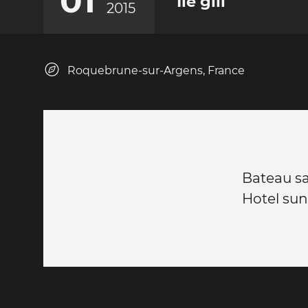
01
Ile gili
2015
Roquebrune-sur-Argens, France
Bateau s
Hotel sun