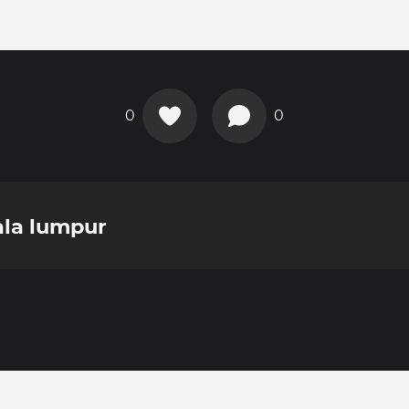
0
0
ala lumpur