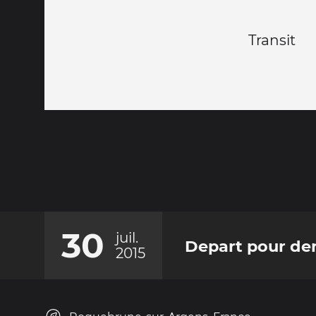
Transit
30
juil.
Depart pour den
2015