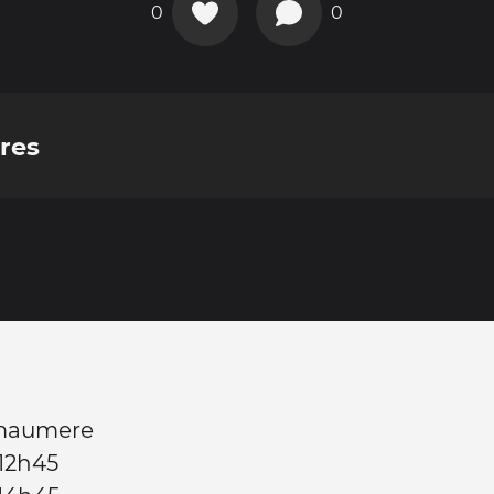
0
0
res
 maumere
12h45