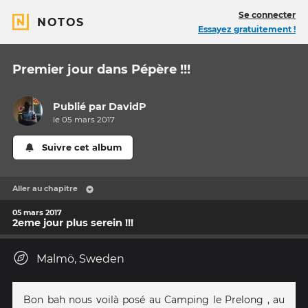
Se connecter
NOTOS
Essayez gratuitement !
Premier jour dans Pépère !!!
Publié par
DavidP
le 05 mars 2017
Suivre cet album
Aller au chapitre
05 mars 2017
2eme jour plus serein !!!
Malmö, Sweden
Bon bah nous voilà posé au Camping le Prelong , au