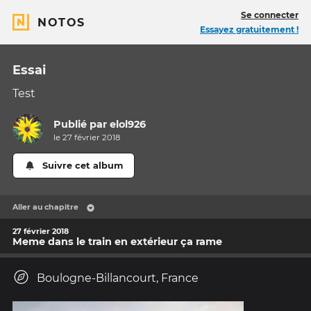
Se connecter
NOTOS
Essayez gratuitement !
Essai
Test
Publié par
elol926
le 27 février 2018
Suivre cet album
Aller au chapitre
27 février 2018
Meme dans le train en extérieur ça rame
Boulogne-Billancourt, France