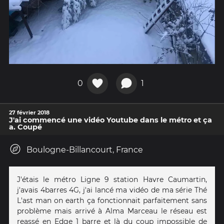
0
1
27 février 2018
J'ai commencé une vidéo Youtube dans le métro et ça
a. Coupé
Boulogne-Billancourt, France
J'étais le métro Ligne 9 station Havre Caumartin,
j'avais 4barres 4G, j'ai lancé ma vidéo de ma série Thé
L'ast man on earth ça fonctionnait parfaitement sans
problème mais arrivé à Alma Marceau le réseau est
reassé en Edge 1 barre et là du coup impossible de