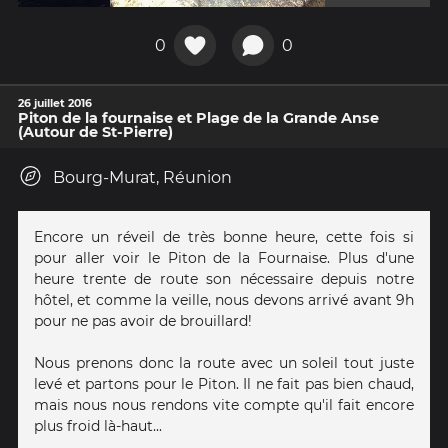
0
0
26 juillet 2016
Piton de la fournaise et Plage de la Grande Anse
(Autour de St-Pierre)
Bourg-Murat, Réunion
Encore un réveil de très bonne heure, cette fois si
pour aller voir le Piton de la Fournaise. Plus d'une
heure trente de route son nécessaire depuis notre
hôtel, et comme la veille, nous devons arrivé avant 9h
pour ne pas avoir de brouillard!
Nous prenons donc la route avec un soleil tout juste
levé et partons pour le Piton. Il ne fait pas bien chaud,
mais nous nous rendons vite compte qu'il fait encore
plus froid là-haut...