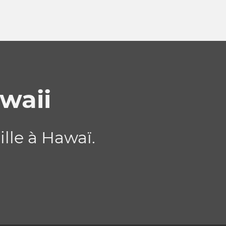
waii
lle à Hawaï.