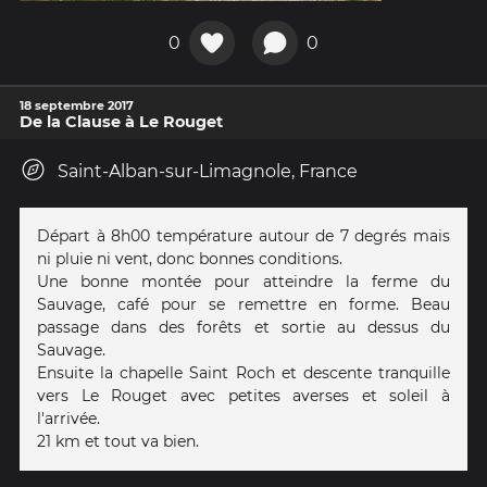
0
0
18 septembre 2017
De la Clause à Le Rouget
Saint-Alban-sur-Limagnole, France
Départ à 8h00 température autour de 7 degrés mais
ni pluie ni vent, donc bonnes conditions.
Une bonne montée pour atteindre la ferme du
Sauvage, café pour se remettre en forme. Beau
passage dans des forêts et sortie au dessus du
Sauvage.
Ensuite la chapelle Saint Roch et descente tranquille
vers Le Rouget avec petites averses et soleil à
l'arrivée.
21 km et tout va bien.