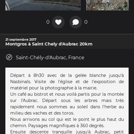
0
0
21 septembre 2017
Montgros à Saint Chely d'Aubrac 20km
Saint-Chély-d'Aubrac, France
Départ à 8h30 avec de la gelée blanche jusqu'à
Nasbinals. Visite de l'église et de l'exposition de
matériel pour la photographie à la mairie.
Un café au bistrot et nous voilà partis pour la montée
sur l'Aubrac. Départ sous les arbres mais très
rapidement nous sommes au soleil dans l'herbe au
milieu des vaches et des toros.
Nous arrivons au col qui est le point le plus haut du
chemin. Paysages magnifiques à 360 degrés.
Ensuite descente tranquille jusqu'à Aubrac, petit