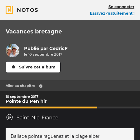
Se connecter
NOTOS
Essayez gratuitement !
Vacances bretagne
Publié par
CedricF
le 10 septembre 2017
Suivre cet album
Aller au chapitre
10 septembre 2017
Pointe du Pen hir
Saint-Nic, France
Ballade pointe raguenez et la plage alber