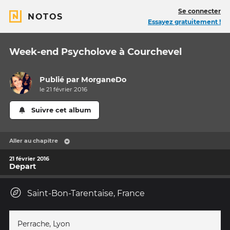
Se connecter
NOTOS
Essayez gratuitement !
Week-end Psycholove à Courchevel
Publié par
MorganeDo
le 21 février 2016
Suivre cet album
Aller au chapitre
21 février 2016
Depart
Saint-Bon-Tarentaise, France
Perrache, Lyon