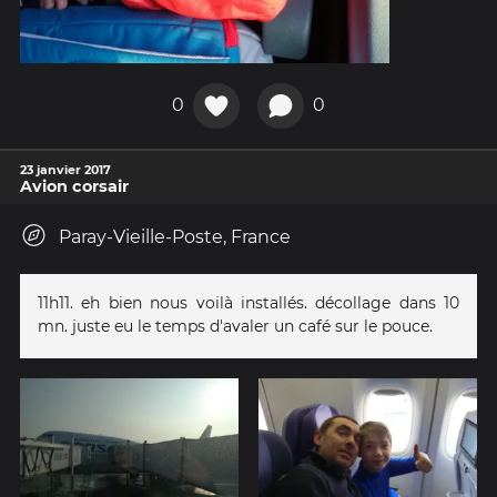
0
0
23 janvier 2017
Avion corsair
Paray-Vieille-Poste, France
11h11. eh bien nous voilà installés. décollage dans 10
mn. juste eu le temps d'avaler un café sur le pouce.