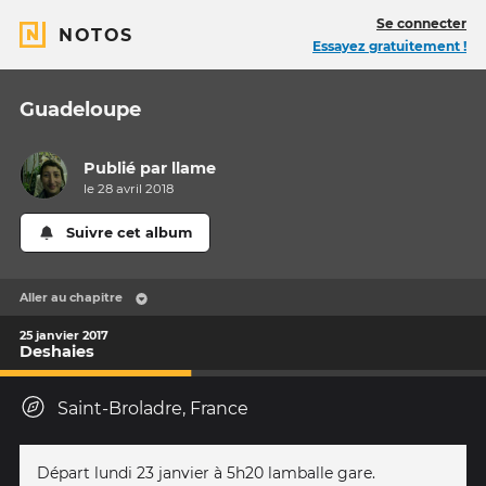
Se connecter
NOTOS
Essayez gratuitement !
Guadeloupe
Publié par
llame
le 28 avril 2018
Suivre cet album
Aller au chapitre
25 janvier 2017
Deshaies
Saint-Broladre, France
Départ lundi 23 janvier à 5h20 lamballe gare.