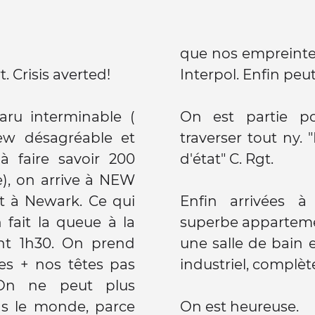
que nos empreinte
 Crisis averted!
Interpol. Enfin peu
ru interminable (
On est partie po
rew désagréable et
traverser tout ny.
à faire savoir 200
d'état" C. Rgt.
), on arrive à NEW
t à Newark. Ce qui
Enfin arrivées 
 fait la queue à la
superbe apparteme
nt 1h30. On prend
une salle de bain e
es + nos têtes pas
industriel, complè
 On ne peut plus
s le monde, parce
On est heureuse.