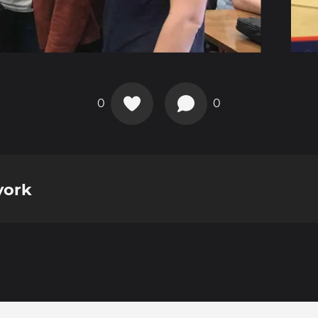
0
0
york