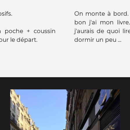
sifs.
On monte à bord. 
bon j'ai mon livr
en poche + coussin
j'aurais de quoi li
our le départ.
dormir un peu ...