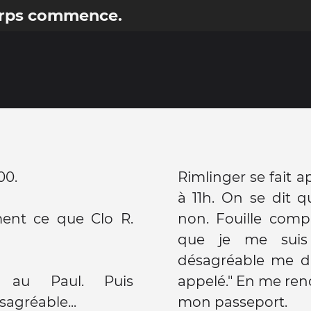
corps commence.
00.
Rimlinger se fait 
à 11h. On se dit qu
ment ce que Clo R.
non. Fouille compl
que je me suis 
désagréable me dit
u Paul. Puis
appelé." En me ren
agréable...
mon passeport.